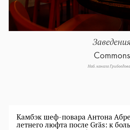
Заведени
Commons
Наб. канала Грибоедова
Камбэк шеф-повара Антона Абрез
летнего люфта после Gräs: к бо